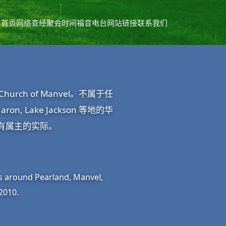
首页
网络查经
聚会时间
福音电台
网站链接
联系我们
rch of Manvel。不属于任
on, Lake Jackson 等地的华
有属主的实际。
s around Pearland, Manvel,
2010.